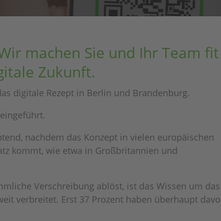
ir machen Sie und Ihr Team fit
i­tale Zukunft.
 das digi­tale Rezept in Berlin und Brandenburg.
eingeführt.
­tend, nach­dem das Konzept in vielen euro­päi­schen
atz kommt, wie etwa in Groß­bri­tan­nien und
­li­che Verschrei­bung ablöst, ist das Wissen um das
 weit verbrei­tet. Erst 37 Prozent haben über­haupt dav