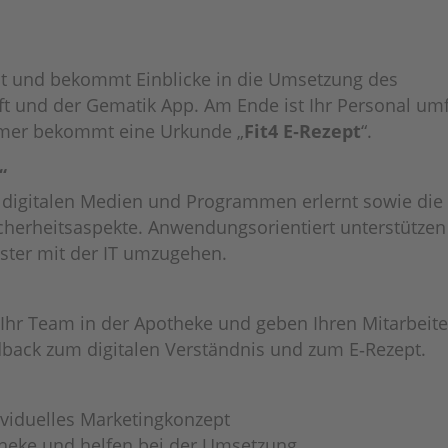
lt und bekommt Einbli­cke in die Umset­zung des
ft und der Gema­tik App. Am Ende ist Ihr Perso­nal um
eh­mer bekommt eine Urkunde „
Fit4 E‑Rezept
“.
“
 digi­ta­len Medien und Program­men erlernt sowie die
Sicher­heits­aspekte. Anwen­dungs­ori­en­tiert unter­stüt­zen
uss­ter mit der IT umzugehen.
 Ihr Team in der Apotheke und geben Ihren Mitar­bei­t
eed­back zum digi­ta­len Verständ­nis und zum E‑Rezept.
i­du­el­les Marke­ting­kon­zept
heke und helfen bei der Umsetzung.