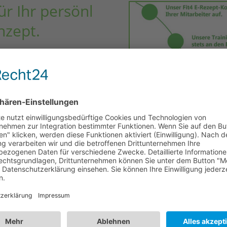
r Ihr persön­l
nzept.
Ihr Erfolgsrezept.
ei nach einer ziel­ge­
ch unsere kosten­lose
ndi­vi­du­elle
i­vi­du­ell ist, so ist