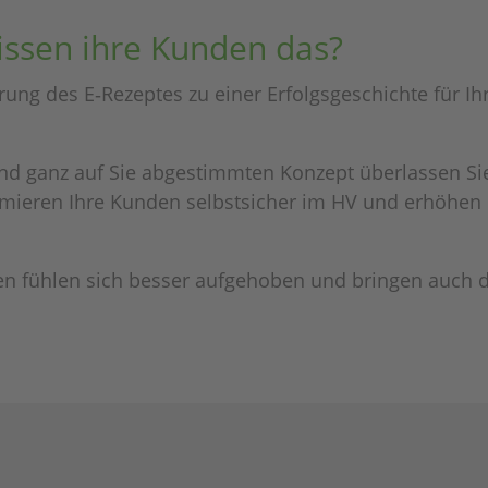
wissen ihre Kunden das?
­rung des E‑Rezeptes zu einer Erfolgs­ge­schichte für Ih
nd ganz auf Sie abge­stimm­ten Konzept über­las­sen Si
­mie­ren Ihre Kunden selbst­si­cher im HV und erhö­hen
den fühlen sich besser aufge­ho­ben und brin­gen auch 