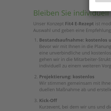
Blei­ben Sie indi­vi­du­
Unser Konzept
Fit4 E‑Rezept
ist modu
Auswahl und geben eine Empfeh­lung
Bestands­auf­nahme: kosten­los u
Bevor wir mit Ihnen in die Planung 
eine unver­bind­li­che und kosten­
gehen wir in die Mitar­bei­ter-Stru
indi­vi­du­ell zu einem weite­ren Vo
Projek­tie­rung: kosten­los
Wir stim­men gemein­sam mit Ihnen d
du­el­len Maßnahme ab und erstel­l
Kick-Off
Kurze­vent, bei dem wir uns und