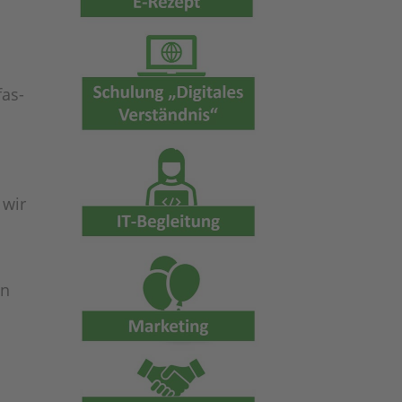
fas­
 wir
en