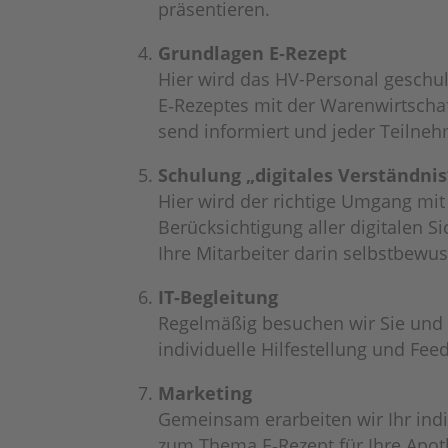
präsentieren.
Grund­la­gen E‑Rezept
Hier wird das HV-Perso­nal geschu
E‑Rezeptes mit der Waren­wirt­scha
send infor­miert und jeder Teil­n
Schu­lung „digi­ta­les Verständ­nis
Hier wird der rich­tige Umgang mit
Berück­sich­ti­gung aller digi­ta­len 
Ihre Mitar­bei­ter darin selbst­be­w
IT-Beglei­tung
Regel­mä­ßig besu­chen wir Sie und
indi­vi­du­elle Hilfe­stel­lung und F
Marke­ting
Gemein­sam erar­bei­ten wir Ihr indi­v
zum Thema E‑Rezept für Ihre Apot