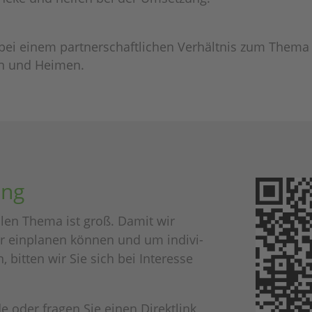
 bei einem part­ner­schaft­li­chen Verhält­nis zum Thema
ten und Heimen.
ung
l­len Thema ist groß. Damit wir
ter einpla­nen können und um indi­vi­
n, bitten wir Sie sich bei Inter­esse
 oder fragen Sie einen Direkt­link