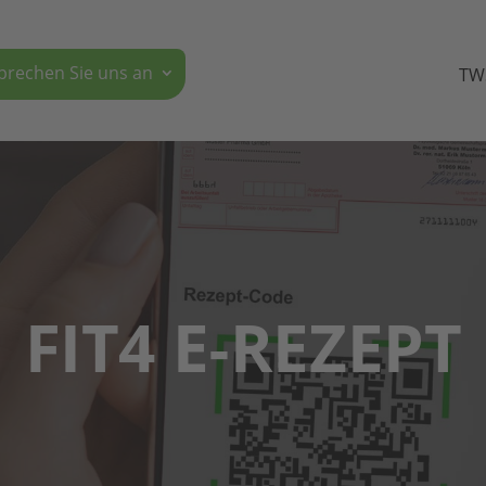
pre­chen Sie uns an
TW
FIT4 E‑REZEPT