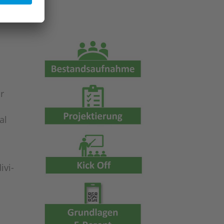
ür
al
­vi­