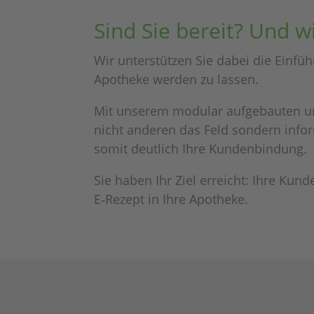
Sind Sie bereit? Und 
Wir unter­stüt­zen Sie dabei die Einfüh
Apotheke werden zu lassen.
Mit unse­rem modu­lar aufge­bau­ten u
nicht ande­ren das Feld sondern infor
somit deut­lich Ihre Kundenbindung.
Sie haben Ihr Ziel erreicht: Ihre Kun
E‑Rezept in Ihre Apotheke.