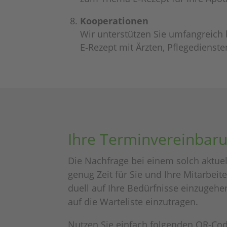
Koope­ra­tio­nen
Wir unter­stüt­zen Sie umfang­reich
E‑Rezept mit Ärzten, Pfle­ge­diens­
Ihre Termin­ver­ein­ba­r
Die Nach­frage bei einem solch aktu­e
genug Zeit für Sie und Ihre Mitar­bei­
du­ell auf Ihre Bedürf­nisse einzu­ge­he
auf die Warte­liste einzutragen.
Nutzen Sie einfach folgen­den QR-Code