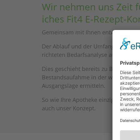
Wir nehmen uns Zeit fü
i­ches
Fit4 E-Rezept-Ko
Gemein­sam mit Ihnen entwi­ckeln wir 
Der Ablauf und der Umfang werden dab
rich­te­ten Bedarfs­ana­lyse aufgestellt.
Dies geschieht bereits zu Beginn dur
Bestands­aufahme in der wir auch Ihre i
Ausgangs­lage ermitteln.
So wie Ihre Apotheke einzig­ar­tig und ind
auch unser Konzept.