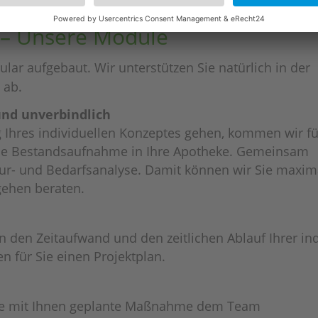
ell – Unsere Module
­lar aufge­baut. Wir unter­stüt­zen Sie natür­lich in der
 ab.
nd unver­bind­lich
Ihres indi­vi­du­el­len Konzep­tes gehen, kommen wir f
lose Bestands­auf­nahme in Ihre Apotheke. Gemein­sam
k­tur- und Bedarfs­ana­lyse. Damit können wir Sie maxi­m
rge­hen beraten.
en Zeit­auf­wand und den zeit­li­chen Ablauf Ihrer indi
en für Sie einen Projektplan.
 die mit Ihnen geplante Maßnahme dem Team