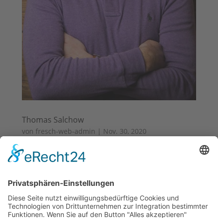
Thomas Salchow
von
fresch-web-admin
|
Nov. 30, 2020
Thomas Salchow „Ich liebe es, wenn ein Plan
aufgeht … Und wenn er mal nicht aufgeht,
dann freue ich mich auf die Herausforderung“
Ich habe nach meiner Ausbil­dung und dem
Studium zum Diplom-Orga­ni­sa­ti­ons­kauf­mann