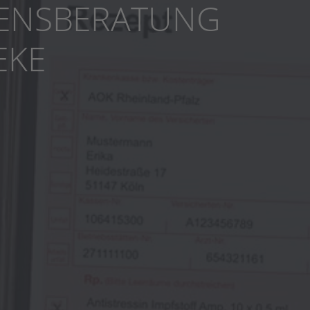
ENS­BERATUNG
EKE