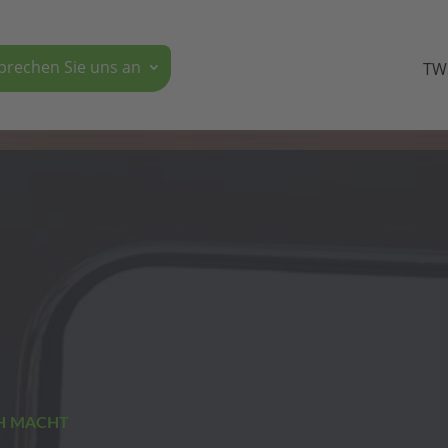
pre­chen Sie uns an
TW
CH MACHT