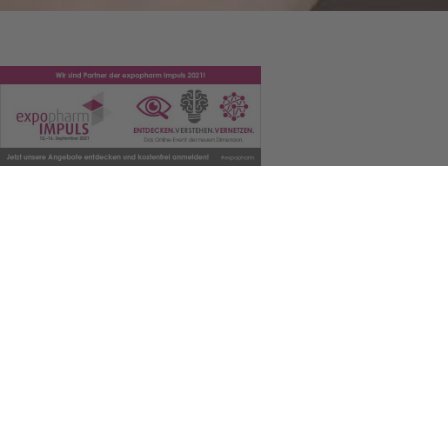
TWS Care ist eine au
Wir bera­ten bundes­weit
aus indi­vi­du­el­len