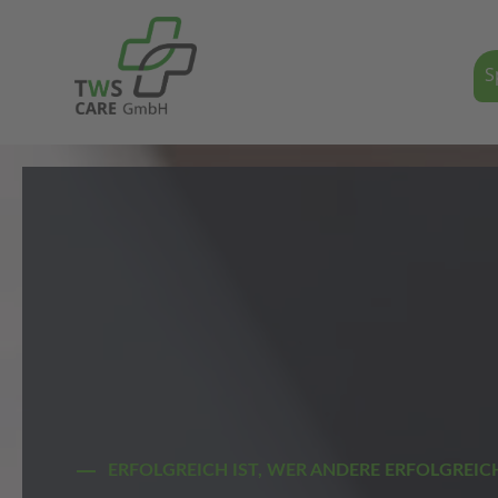
S
ERFOLG­REICH IST, WER ANDERE ERFOLG­REI